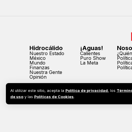
Hidrocálido
¡Aguas!
Noso
Nuestro Estado
Calientes
¿Quié
México
Puro Show
Políti
Mundo
La Meta
Políti
Finanzas
Políti
Nuestra Gente
Opinión
Al utilizar este sitio, acepta la
Política de privacidad
, los
Términ
de uso
y las
Políticas de Cookies
.