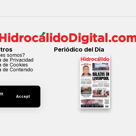
tros
Periódico del Día
nes somos?
ca de Privacidad
ca de Cookies
ca de Contenido
os
Accept