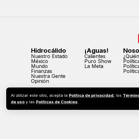
Hidrocálido
¡Aguas!
Noso
Nuestro Estado
Calientes
¿Quié
México
Puro Show
Políti
Mundo
La Meta
Políti
Finanzas
Políti
Nuestra Gente
Opinión
Al utilizar este sitio, acepta la
Política de privacidad
, los
Términ
de uso
y las
Políticas de Cookies
.