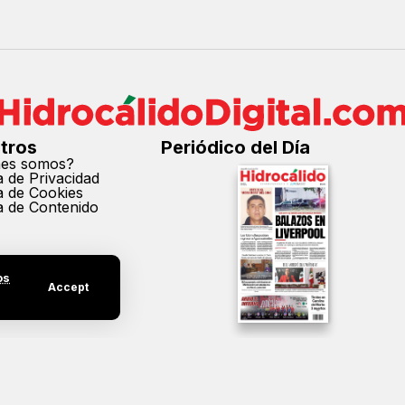
tros
Periódico del Día
nes somos?
ca de Privacidad
ca de Cookies
ca de Contenido
os
Accept