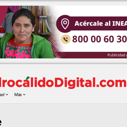
as!
Más
e