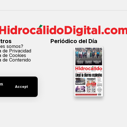
tros
Periódico del Día
nes somos?
ca de Privacidad
ca de Cookies
ca de Contenido
os
Accept
cción parcial o total de los contenidos de este sitio sin el permiso expreso