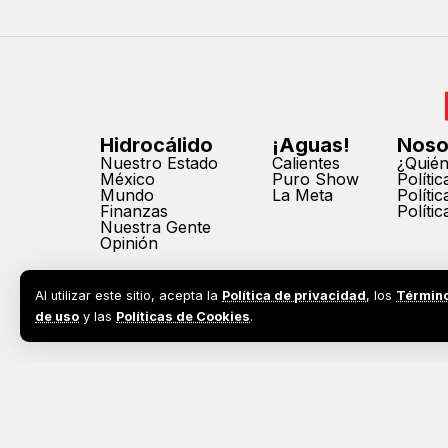
Hidrocálido
¡Aguas!
Noso
Nuestro Estado
Calientes
¿Quié
México
Puro Show
Políti
Mundo
La Meta
Políti
Finanzas
Políti
Nuestra Gente
Opinión
Al utilizar este sitio, acepta la
Política de privacidad
, los
Términ
de uso
y las
Políticas de Cookies
.
2026©
Todos los derechos reservados. Prohibida la reprodu