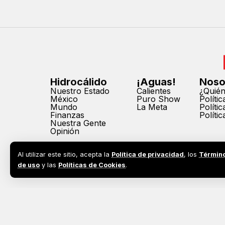
Hidrocálido
¡Aguas!
Noso
Nuestro Estado
Calientes
¿Quié
México
Puro Show
Políti
Mundo
La Meta
Políti
Finanzas
Políti
Nuestra Gente
Opinión
Al utilizar este sitio, acepta la
Política de privacidad
, los
Términ
de uso
y las
Políticas de Cookies
.