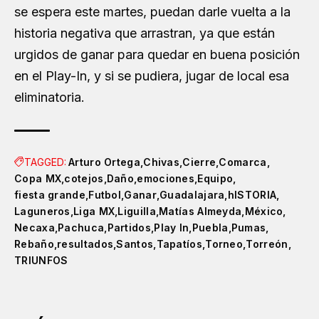
se espera este martes, puedan darle vuelta a la
historia negativa que arrastran, ya que están
urgidos de ganar para quedar en buena posición
en el Play-In, y si se pudiera, jugar de local esa
eliminatoria.
TAGGED:
Arturo Ortega
Chivas
Cierre
Comarca
Copa MX
cotejos
Daño
emociones
Equipo
fiesta grande
Futbol
Ganar
Guadalajara
hISTORIA
Laguneros
Liga MX
Liguilla
Matías Almeyda
México
Necaxa
Pachuca
Partidos
Play In
Puebla
Pumas
Rebaño
resultados
Santos
Tapatíos
Torneo
Torreón
TRIUNFOS