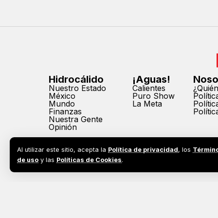
Hidrocálido
¡Aguas!
Noso
Nuestro Estado
Calientes
¿Quié
México
Puro Show
Políti
Mundo
La Meta
Políti
Finanzas
Políti
Nuestra Gente
Opinión
Al utilizar este sitio, acepta la
Política de privacidad
, los
Términ
de uso
y las
Políticas de Cookies
.