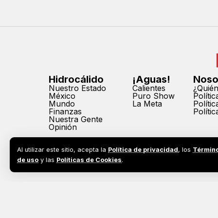
Hidrocálido
¡Aguas!
Noso
Nuestro Estado
Calientes
¿Quié
México
Puro Show
Políti
Mundo
La Meta
Políti
Finanzas
Políti
Nuestra Gente
Opinión
Al utilizar este sitio, acepta la
Política de privacidad
, los
Términ
de uso
y las
Políticas de Cookies
.