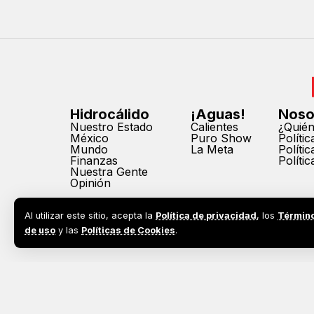
Hidrocálido
¡Aguas!
Noso
Nuestro Estado
Calientes
¿Quié
México
Puro Show
Políti
Mundo
La Meta
Políti
Finanzas
Políti
Nuestra Gente
Opinión
Al utilizar este sitio, acepta la
Política de privacidad
, los
Términ
de uso
y las
Políticas de Cookies
.